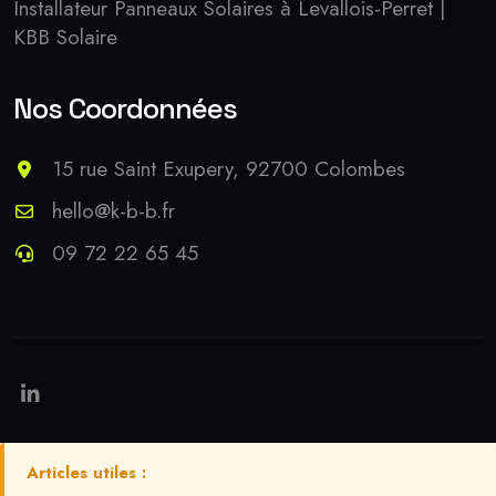
Installateur Panneaux Solaires à Levallois-Perret |
KBB Solaire
Nos Coordonnées
15 rue Saint Exupery, 92700 Colombes
hello@k-b-b.fr
09 72 22 65 45
Articles utiles :