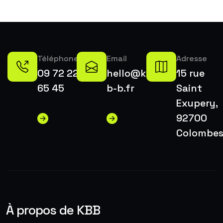
Téléphone
Email
Adresse
09 72 22
hello@k-
15 rue
65 45
b-b.fr
Saint
Exupery,
92700
Colombe
À propos de KBB