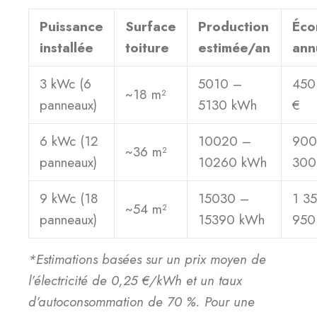
Puissance
Surface
Production
Éco
installée
toiture
estimée/an
ann
3 kWc (6
5010 –
450
~18 m²
panneaux)
5130 kWh
€
6 kWc (12
10020 –
900
~36 m²
panneaux)
10260 kWh
300
9 kWc (18
15030 –
1 3
~54 m²
panneaux)
15390 kWh
950
*Estimations basées sur un prix moyen de
l’électricité de 0,25 €/kWh et un taux
d’autoconsommation de 70 %. Pour une