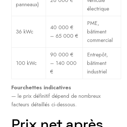
26 000 €
véhicule
panneaux)
électrique
PME,
40 000 €
36 kWc
bâtiment
– 65 000 €
commercial
90 000 €
Entrepôt,
100 kWc
– 140 000
bâtiment
€
industriel
Fourchettes indicatives
— le prix définitif dépend de nombreux
facteurs détaillés ci-dessous.
Prix net après