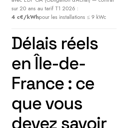
sur 20 ans au tarif T1 2026 :
4 c€/kWh
pour les installations ≤ 9 kWc
Délais réels
en Île-de-
France : ce
que vous
devez savoir