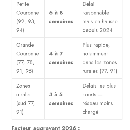
Petite
Délai
Couronne
6 à 8
raisonnable
(92, 93,
semaines
mais en hausse
94)
depuis 2024
Grande
Plus rapide,
Couronne
4 à 7
notamment
(77, 78,
semaines
dans les zones
91, 95)
rurales (77, 91)
Zones
Délais les plus
rurales
3 à 5
courts —
(sud 77,
semaines
réseau moins
91)
chargé
Facteur aggravant 2026 :