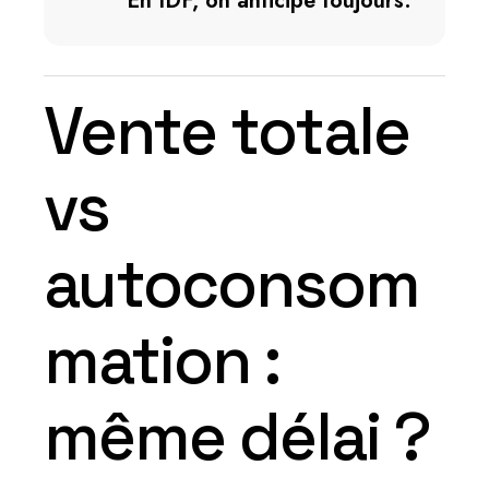
En IDF, on anticipe toujours.
Vente totale
vs
autoconsom
mation :
même délai ?