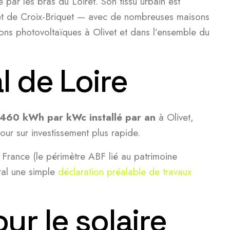
par les bras du Loiret. Son tissu urbain est
s et de Croix-Briquet — avec de nombreuses maisons
tions photovoltaïques à Olivet et dans l’ensemble du
al de Loire
 460 kWh par kWc installé par an
à Olivet,
ur sur investissement plus rapide.
e France (le périmètre ABF lié au patrimoine
ral une simple
déclaration préalable de travaux
ur le solaire