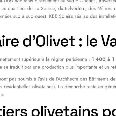
 000 habitants directement au sud d’Orléans, traversée 
ns les quartiers de La Source, du Belvédère, des Mûrier
entées sud à sud-ouest. KBB Solaire réalise des installa
re d’Olivet : le V
 nettement supérieur à la région parisienne :
1 400 à 1
se traduit par une production plus importante et un reto
 sont pas soumis à l’avis de l’Architecte des Bâtiments d
s résidentielles olivetaines). La démarche reste en géné
e.
iers olivetains po