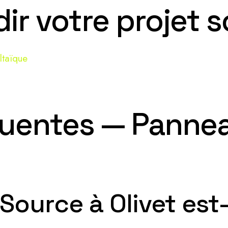
r votre projet s
ltaïque
uentes — Pannea
Source à Olivet est