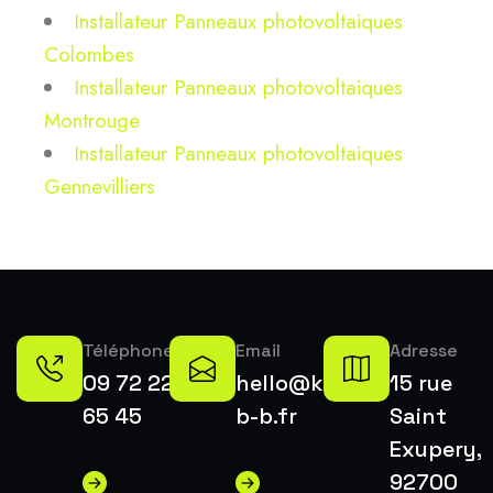
Installateur Panneaux photovoltaiques
Colombes
Installateur Panneaux photovoltaiques
Montrouge
Installateur Panneaux photovoltaiques
Gennevilliers
Téléphone
Email
Adresse
09 72 22
hello@k-
15 rue
65 45
b-b.fr
Saint
Exupery,
92700