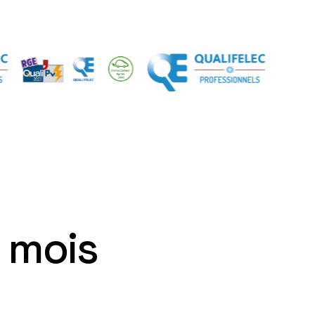
m
o
i
s