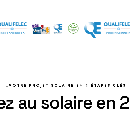
VOTRE PROJET SOLAIRE EN 4 ÉTAPES CLÉS
e
z
a
u
s
o
l
a
i
r
e
e
n
2