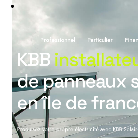
Professionnel
Particulier
Fina
KBB
installate
de panneaux s
en île de franc
Produisez votre propre électricité avec KBB Solai