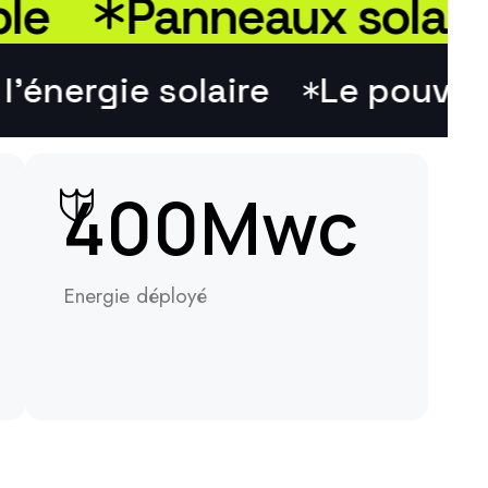
Panneaux solaire
ce à l'énergie solaire
Le p
400
Mwc
Energie déployé