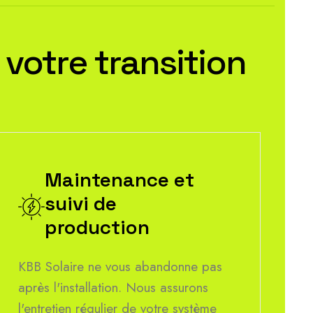
v
o
t
r
e
t
r
a
n
s
i
t
i
o
n
Maintenance et
suivi de
production
KBB Solaire ne vous abandonne pas
après l'installation. Nous assurons
l'entretien régulier de votre système