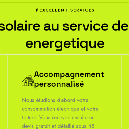
EXCELLENT SERVICES
s
o
l
a
i
r
e
a
u
s
e
r
v
i
c
e
d
e
e
n
e
r
g
e
t
i
q
u
e
Accompagnement
personnalisé
Nous étudions d'abord votre
consommation électrique et votre
toiture. Vous recevez ensuite un
devis gratuit et détaillé sous 48