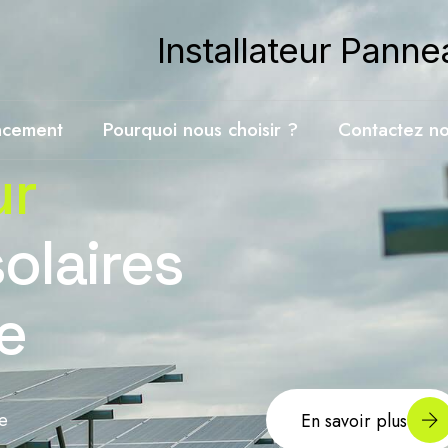
Installateur Panne
ncement
Pourquoi nous choisir ?
Contactez n
ur
olaires
e
re
En savoir plus