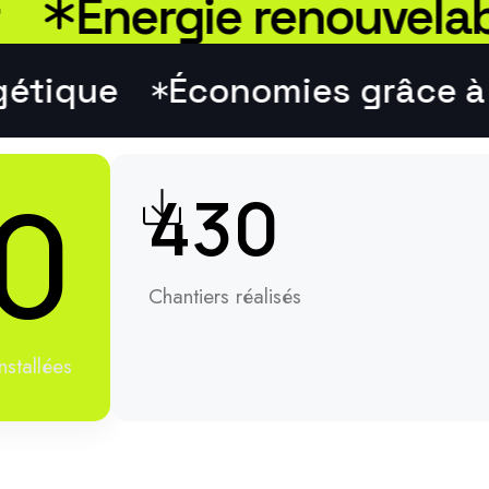
Energie renouvelable
énergétique
Économies grâ
0
430
Chantiers réalisés
nstallées