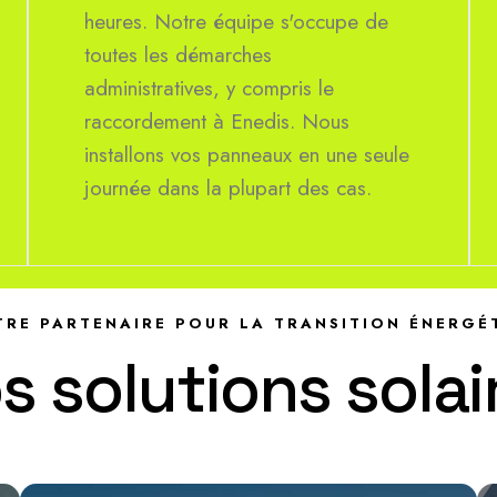
heures. Notre équipe s'occupe de
toutes les démarches
administratives, y compris le
raccordement à Enedis. Nous
installons vos panneaux en une seule
journée dans la plupart des cas.
RE PARTENAIRE POUR LA TRANSITION ÉNERGÉ
o
s
s
o
l
u
t
i
o
n
s
s
o
l
a
i