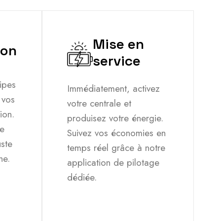
Mise en
ion
service
ipes
Immédiatement, activez
 vos
votre centrale et
ion.
produisez votre énergie.
ne
Suivez vos économies en
uste
temps réel grâce à notre
he.
application de pilotage
dédiée.