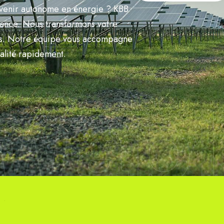
devenir autonome en énergie ? KBB
France. Nous transformons votre
 ans. Notre équipe vous accompagne
alité rapidement.
wabl