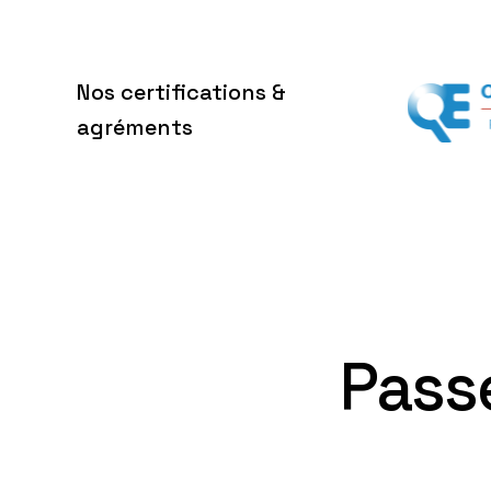
Nos certifications &
agréments
P
a
s
s