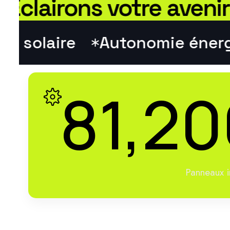
airons votre avenir
Énergie solaire
Autonomie 
81,20
Panneaux i