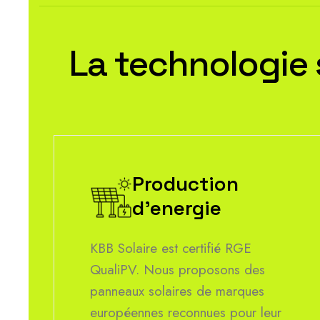
L
a
t
e
c
h
n
o
l
o
g
i
e
Production
d'energie
KBB Solaire est certifié RGE
QualiPV. Nous proposons des
panneaux solaires de marques
européennes reconnues pour leur