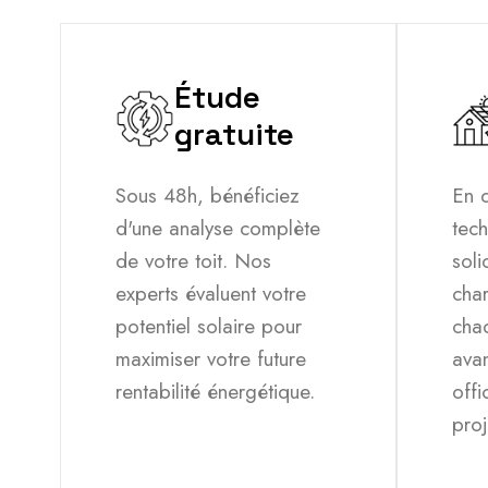
Étude
gratuite
Sous 48h, bénéficiez
En q
d'une analyse complète
tech
de votre toit. Nos
soli
experts évaluent votre
cha
potentiel solaire pour
chaq
maximiser votre future
avan
rentabilité énergétique.
offi
proj