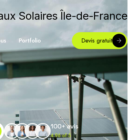
aux Solaires Île-de-France
ous
Portfolio
Devis gratuit
100+ avis
4.96 of 5