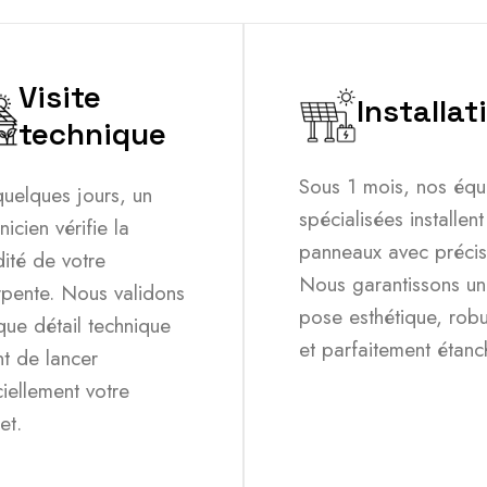
Visite
Installat
technique
Sous 1 mois, nos équ
uelques jours, un
spécialisées installent
nicien vérifie la
panneaux avec précis
dité de votre
Nous garantissons u
rpente. Nous validons
pose esthétique, rob
ue détail technique
et parfaitement étanc
t de lancer
ciellement votre
et.