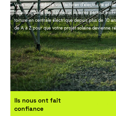
Vous voulez réduire vos factures d’électricité et 
Solaire installe vos panneaux solaires partout en 
toiture en centrale électrique depuis plus de 10
de A à Z pour que votre projet solaire devienne ré
Rene
Ils nous ont fait
confiance