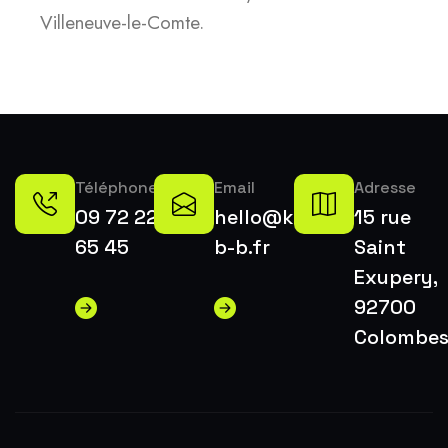
Villeneuve-le-Comte.
Téléphone
Email
Adresse
09 72 22
hello@k-
15 rue
65 45
b-b.fr
Saint
Exupery,
92700
Colombe