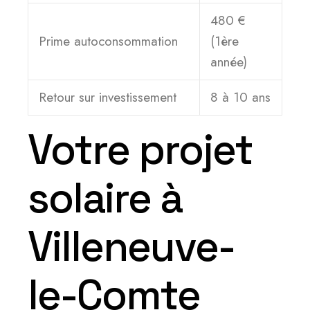
480 €
Prime autoconsommation
(1ère
année)
Retour sur investissement
8 à 10 ans
Votre projet
solaire à
Villeneuve-
le-Comte