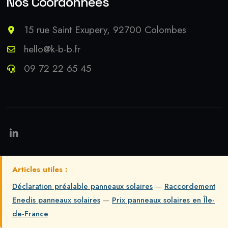
Nos Coordonnées
15 rue Saint Exupery, 92700 Colombes
hello@k-b-b.fr
09 72 22 65 45
Articles utiles :
Déclaration préalable panneaux solaires
—
Raccordement
Enedis panneaux solaires
—
Prix panneaux solaires en Île-
de-France