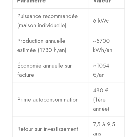
Paramètre
Valeur
Puissance recommandée
6 kWc
(maison individuelle)
Production annuelle
~5700
estimée (1730 h/an)
kWh/an
Économie annuelle sur
~1054
facture
€/an
480 €
Prime autoconsommation
(1ère
année)
7,5 à 9,5
Retour sur investissement
ans