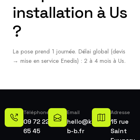
installation à Us
?
La pose prend 1 journée. Délai global (devis
→ mise en service Enedis) : 2 à 4 mois à Us.
Téléphone
Email
Adresse
09 72 22
hello@k-
15 rue
65 45
b-b.fr
Saint