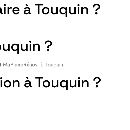
aire à Touquin ?
ouquin ?
 et MaPrimeRénov’ à Touquin.
ion à Touquin ?