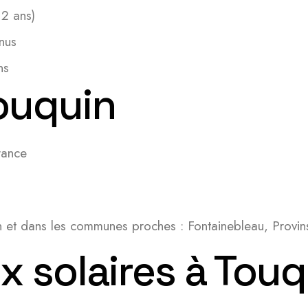
 2 ans)
nus
ns
Touquin
rance
n et dans les communes proches : Fontainebleau, Provins
 solaires à Touq