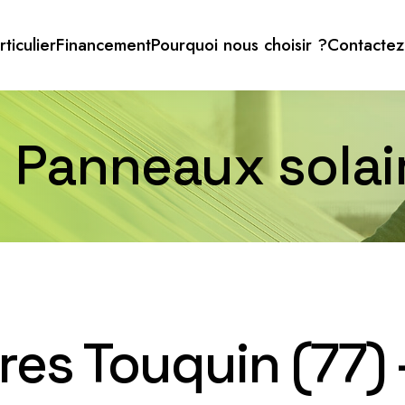
rticulier
Financement
Pourquoi nous choisir ?
Contactez
n Panneaux sola
es Touquin (77) 