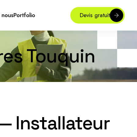
 nous
Portfolio
Devis gratuit
ires Touquin
— Installateur