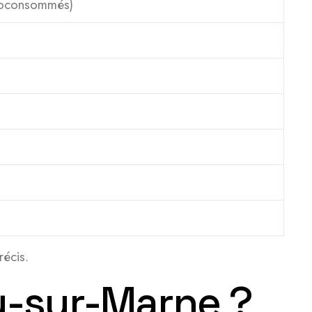
toconsommés)
récis.
cy-sur-Marne ?