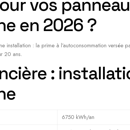
pour vos panneaux
ne en 2026 ?
ne installation : la prime à l’autoconsommation versée par
ur 20 ans.
ncière : installat
ne
6750 kWh/an