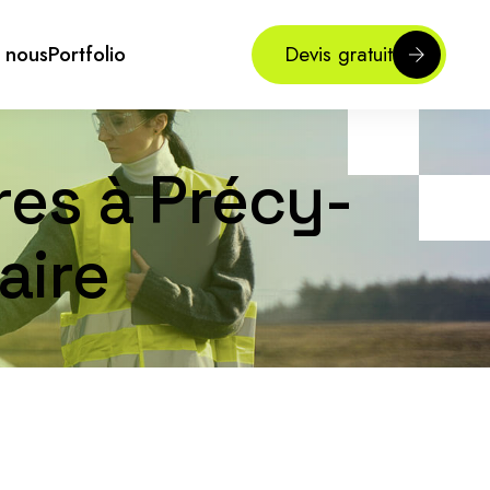
 nous
Portfolio
Devis gratuit
res à Précy-
aire