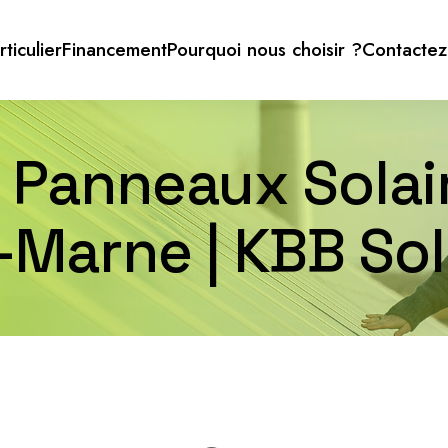
rticulier
Financement
Pourquoi nous choisir ?
Contactez
r Panneaux Solai
-Marne | KBB Sol