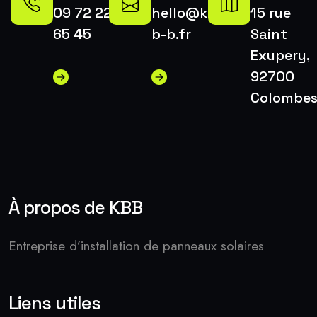
09 72 22
hello@k-
15 rue
65 45
b-b.fr
Saint
Exupery,
92700
Colombe
À propos de KBB
Entreprise d’installation de panneaux solaires
Liens utiles