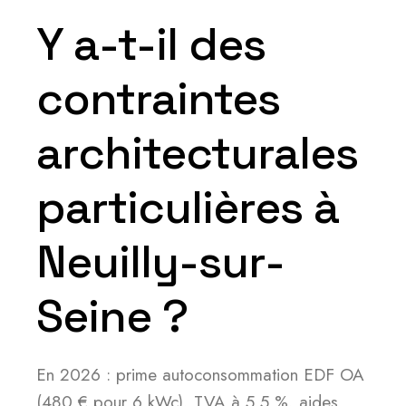
Y a-t-il des
contraintes
architecturales
particulières à
Neuilly-sur-
Seine ?
En 2026 : prime autoconsommation EDF OA
(480 € pour 6 kWc), TVA à 5,5 %, aides