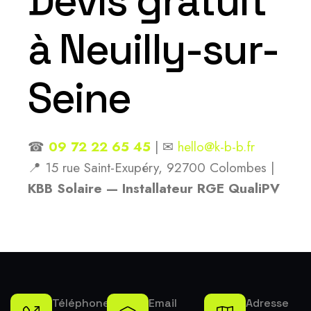
Devis gratuit
à Neuilly-sur-
Seine
☎
09 72 22 65 45
| ✉
hello@k-b-b.fr
📍 15 rue Saint-Exupéry, 92700 Colombes |
KBB Solaire — Installateur RGE QualiPV
Téléphone
Email
Adresse