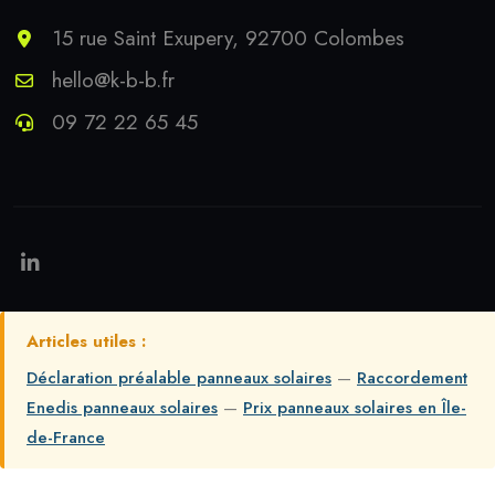
15 rue Saint Exupery, 92700 Colombes
hello@k-b-b.fr
09 72 22 65 45
Articles utiles :
Déclaration préalable panneaux solaires
—
Raccordement
Enedis panneaux solaires
—
Prix panneaux solaires en Île-
de-France