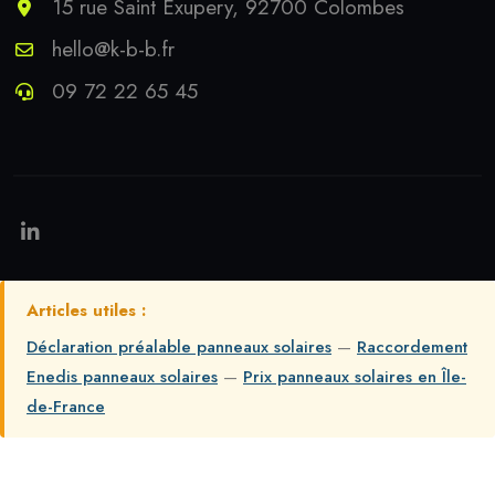
15 rue Saint Exupery, 92700 Colombes
hello@k-b-b.fr
09 72 22 65 45
Articles utiles :
Déclaration préalable panneaux solaires
—
Raccordement
Enedis panneaux solaires
—
Prix panneaux solaires en Île-
de-France