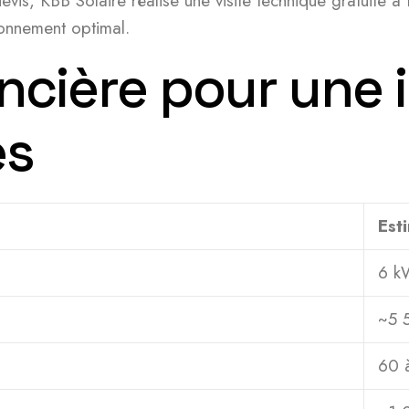
devis, KBB Solaire réalise une visite technique gratuite 
ionnement optimal.
ncière pour une i
es
Est
6 k
~5 
60 