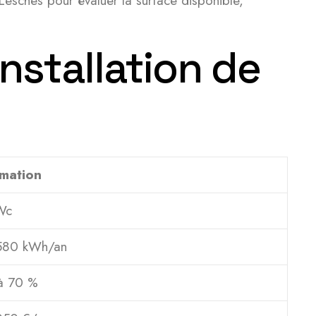
à Lesches pour évaluer la surface disponible,
nstallation de
imation
Wc
580 kWh/an
à 70 %