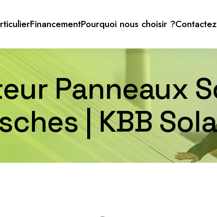
rticulier
Financement
Pourquoi nous choisir ?
Contactez
ateur Panneaux So
sches | KBB Sola