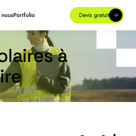
 nous
Portfolio
Devis gratuit
laires à
ire