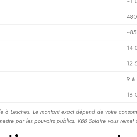
~1 
480 
~85
14 
12 
9 à
18 
le à Lesches. Le montant exact dépend de votre consomma
stre par les pouvoirs publics. KBB Solaire vous remet un