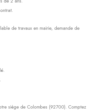
us de 2 ans.
ontrat.
alable de travaux en mairie, demande de
lé.
.
 notre siège de Colombes (92700). Comptez