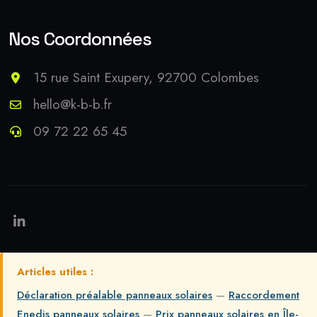
Nos Coordonnées
15 rue Saint Exupery, 92700 Colombes
hello@k-b-b.fr
09 72 22 65 45
Articles utiles :
Déclaration préalable panneaux solaires
—
Raccordement
Enedis panneaux solaires
—
Prix panneaux solaires en Île-