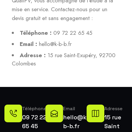
QualiPV, vous accompagne de l’étude à la
mise en service. Contactez-nous pour un
devis gratuit et sans engagement :
Téléphone :
09 72 22 65 45
Email :
hello@k-b-b.fr
Adresse :
15 rue Saint-Exupéry, 92700
Colombes
Téléphone
Email
Adresse
09 72 22
hello@k-
15 rue
65 45
b-b.fr
Saint