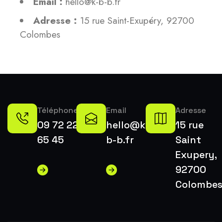
Email :
hello@k-b-b.fr
Adresse :
15 rue Saint-Exupéry, 92700
Colombes
Téléphone
Email
Adresse
09 72 22
hello@k-
15 rue
65 45
b-b.fr
Saint
Exupery,
92700
Colombe