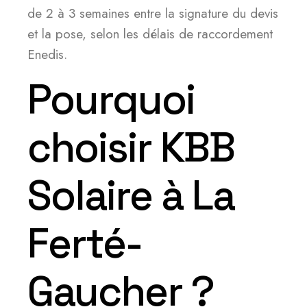
de 2 à 3 semaines entre la signature du devis
et la pose, selon les délais de raccordement
Enedis.
Pourquoi
choisir KBB
Solaire à La
Ferté-
Gaucher ?