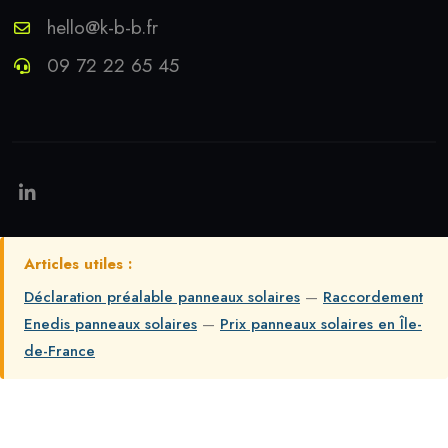
hello@k-b-b.fr
09 72 22 65 45
Articles utiles :
Déclaration préalable panneaux solaires
—
Raccordement
Enedis panneaux solaires
—
Prix panneaux solaires en Île-
de-France