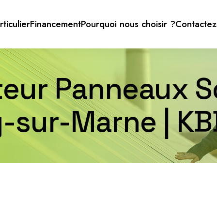
rticulier
Financement
Pourquoi nous choisir ?
Contactez
ateur Panneaux So
-sur-Marne | KBB