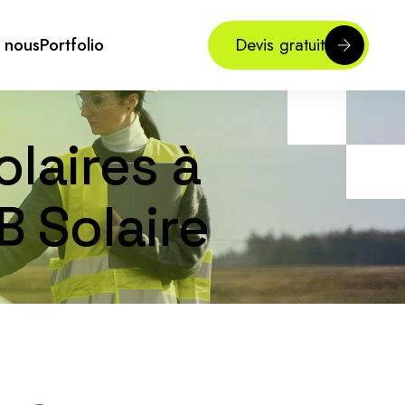
 nous
Portfolio
Devis gratuit
laires à
 Solaire