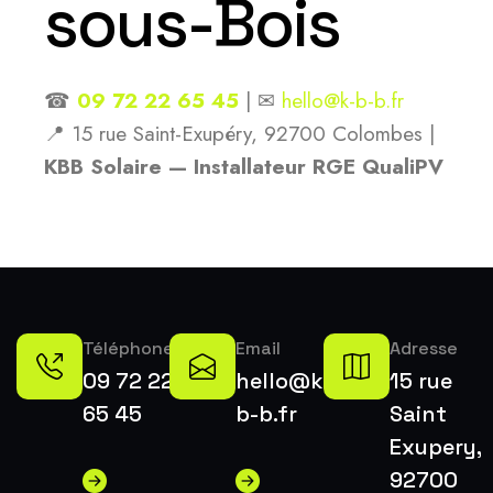
sous-Bois
☎
09 72 22 65 45
| ✉
hello@k-b-b.fr
📍 15 rue Saint-Exupéry, 92700 Colombes |
KBB Solaire — Installateur RGE QualiPV
Téléphone
Email
Adresse
09 72 22
hello@k-
15 rue
65 45
b-b.fr
Saint
Exupery,
92700