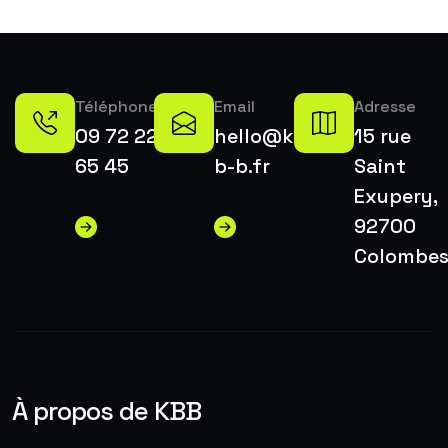
Téléphone
Email
Adresse
09 72 22
hello@k-
15 rue
65 45
b-b.fr
Saint
Exupery,
92700
Colombe
À propos de KBB