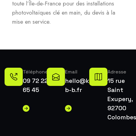
toute l’Île-de-France pour des installations
photovoltaïques clé en main, du devis à la
mise en service.
Téléphone
Email
Adresse
09 72 22
hello@k-
15 rue
65 45
b-b.fr
Saint
Exupery,
92700
Colombe