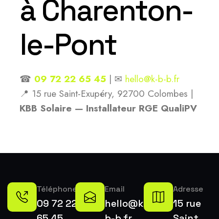
à Charenton-
le-Pont
☎
09 72 22 65 45
| ✉
hello@k-b-b.fr
📍 15 rue Saint-Exupéry, 92700 Colombes |
KBB Solaire — Installateur RGE QualiPV
Téléphone
Email
Adresse
09 72 22
hello@k-
15 rue
65 45
b-b.fr
Saint