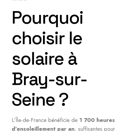
Pourquoi
choisir le
solaire à
Bray-sur-
Seine ?
L’Île-de-France bénéficie de
1 700 heures
d’ensoleillement par an
, suffisantes pour