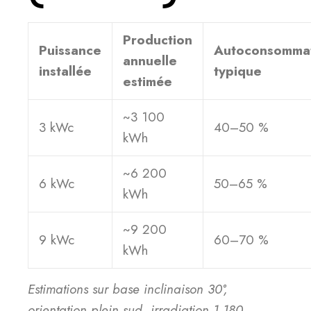
Production
Puissance
Autoconsomma
annuelle
installée
typique
estimée
~3 100
3 kWc
40–50 %
kWh
~6 200
6 kWc
50–65 %
kWh
~9 200
9 kWc
60–70 %
kWh
Estimations sur base inclinaison 30°,
orientation plein sud, irradiation 1 180