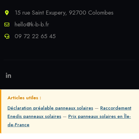
15 rue Saint Exupery, 92700 Colombes
hello@k-b-b.fr
09 72 22 65 45
Articles utiles :
Déclaration préalable panneaux solaires
—
Raccordement
Enedis panneaux solaires
—
Prix panneaux solaires en Île-
de-France