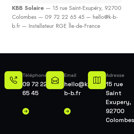
KBB Solaire
— 15 rue Saint-Exupéry, 92700
Colombes — 09 72 22 65 45 — hello@k-b-
b.fr — Installateur RGE Île-de-France
Téléphone
Email
Adresse
09 72 22
hello@k-
15 rue
65 45
b-b.fr
Saint
Exupery,
92700
Colombe