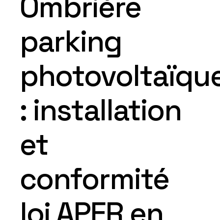
Ombrière
parking
photovoltaïqu
: installation
et
conformité
loi APER en