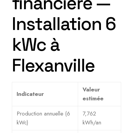
financière —
Installation 6
kWc à
Flexanville
Valeur
Indicateur
estimée
Production annuelle (6
7,762
kWc)
kWh/an