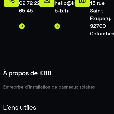
09 72 22
hello@k-
15 rue
65 45
b-b.fr
Saint
Exupery,
92700
Colombe
À propos de KBB
Entreprise d’installation de panneaux solaires
Liens utiles