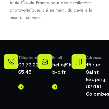
toute l’Île-de-France pour des installations
photovoltaïques clé en main, du devis à la
mise en service.
Téléphone
Email
Adresse
09 72 22
hello@k-
15 rue
65 45
b-b.fr
Saint
Exupery,
92700
Colombe