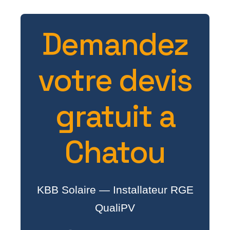
Demandez
votre devis
gratuit a
Chatou
KBB Solaire — Installateur RGE
QualiPV