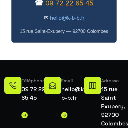
☎
09 72 22 65 45
✉
hello@k-b-b.fr
15 rue Saint-Exupery — 92700 Colombes
Téléphone
Email
Adresse
09 72 22
hello@k-
15 rue
65 45
b-b.fr
Saint
Exupery,
92700
Colombe