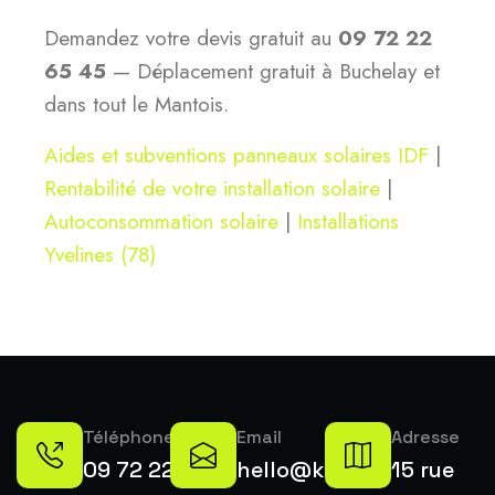
Demandez votre devis gratuit au
09 72 22
65 45
— Déplacement gratuit à Buchelay et
dans tout le Mantois.
Aides et subventions panneaux solaires IDF
|
Rentabilité de votre installation solaire
|
Autoconsommation solaire
|
Installations
Yvelines (78)
Téléphone
Email
Adresse
09 72 22
hello@k-
15 rue