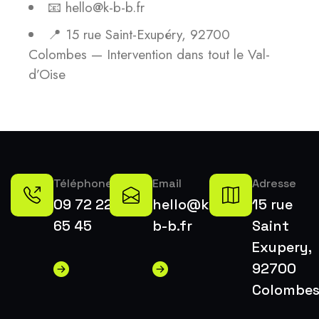
📧 hello@k-b-b.fr
📍 15 rue Saint-Exupéry, 92700
Colombes — Intervention dans tout le Val-
d’Oise
Téléphone
Email
Adresse
09 72 22
hello@k-
15 rue
65 45
b-b.fr
Saint
Exupery,
92700
Colombe