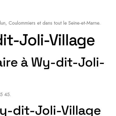
lun, Coulommiers et dans tout le Seine-et-Marne.
t-Joli-Village
aire à Wy-dit-Joli-
65 45.
y-dit-Joli-Village