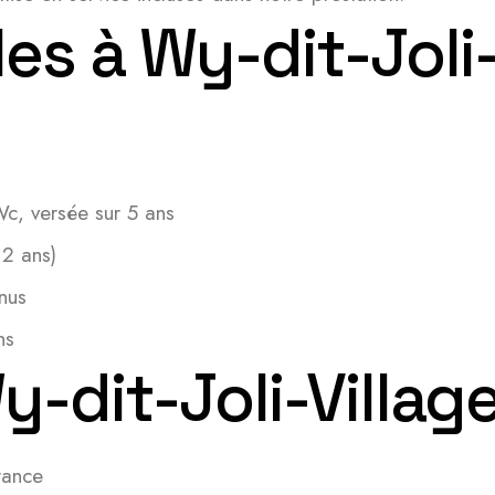
es à Wy-dit-Joli-
c, versée sur 5 ans
 2 ans)
nus
ns
y-dit-Joli-Villag
rance