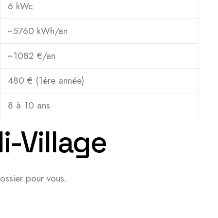
6 kWc
~5760 kWh/an
~1082 €/an
480 € (1ère année)
8 à 10 ans
i-Village
ossier pour vous.