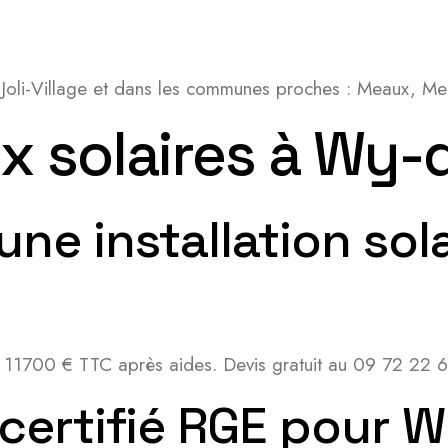
-Joli-Village et dans les communes proches : Meaux, Me
solaires à Wy-di
’une installation sol
t 11700 € TTC après aides. Devis gratuit au 09 72 22 
 certifié RGE pour W