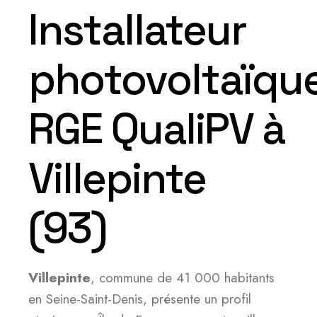
Installateur
photovoltaïqu
RGE QualiPV à
Villepinte
(93)
Villepinte
, commune de 41 000 habitants
en Seine-Saint-Denis, présente un profil