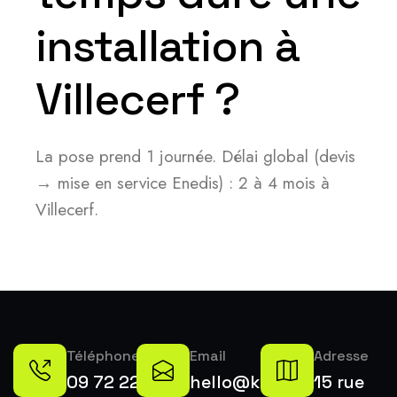
installation à
Villecerf ?
La pose prend 1 journée. Délai global (devis
→ mise en service Enedis) : 2 à 4 mois à
Villecerf.
Téléphone
Email
Adresse
09 72 22
hello@k-
15 rue