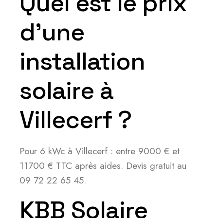
Quel est le prix
d’une
installation
solaire à
Villecerf ?
Pour 6 kWc à Villecerf : entre 9000 € et
11700 € TTC après aides. Devis gratuit au
09 72 22 65 45.
KBB Solaire