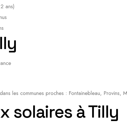
 2 ans)
nus
ns
lly
rance
t dans les communes proches : Fontainebleau, Provins, M
solaires à Tilly