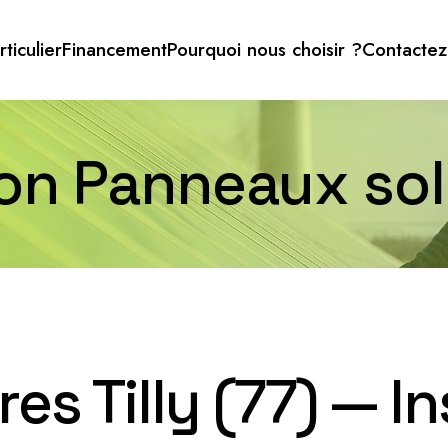
rticulier
Financement
Pourquoi nous choisir ?
Contactez
ion Panneaux sola
es Tilly (77) — I