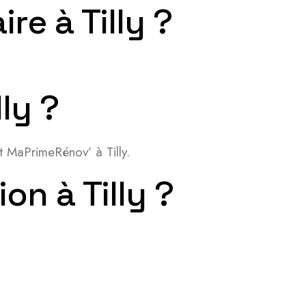
ire à Tilly ?
lly ?
t MaPrimeRénov’ à Tilly.
n à Tilly ?