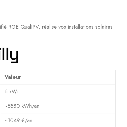
ié RGE QualiPV, réalise vos installations solaires
lly
Valeur
6 kWc
~5580 kWh/an
~1049 €/an