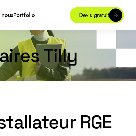
 nous
Portfolio
Devis gratuit
ires Tilly
nstallateur RGE