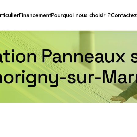
rticulier
Financement
Pourquoi nous choisir ?
Contactez
lation Panneaux s
horigny-sur-Mar