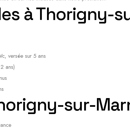
les à Thorigny-s
c, versée sur 5 ans
 2 ans)
nus
ns
Thorigny-sur-Mar
rance