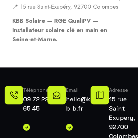
📍 15 rue Saint-Exupéry, 92700 Colombes
KBB Solaire — RGE QualiPV —
Installateur solaire clé en main en
Seine-et-Marne.
Téléphone
Email
Adresse
09 72 22
hello@k-
15 rue
65 45
b-b.fr
Saint
Exupery,
92700
Colombe