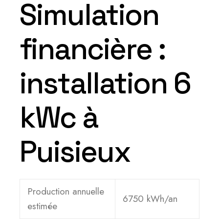
Simulation
financière :
installation 6
kWc à
Puisieux
Production annuelle
6750 kWh/an
estimée