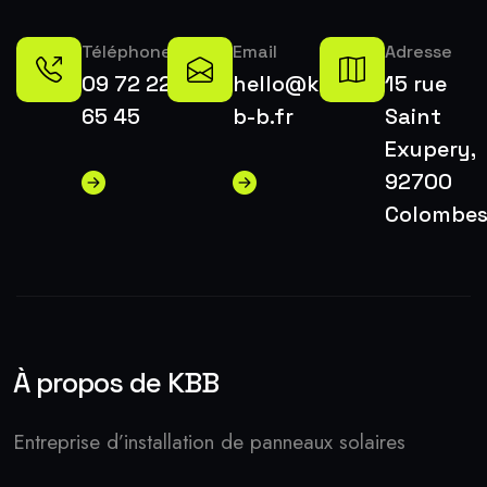
Téléphone
Email
Adresse
09 72 22
hello@k-
15 rue
65 45
b-b.fr
Saint
Exupery,
92700
Colombe
À propos de KBB
Entreprise d’installation de panneaux solaires