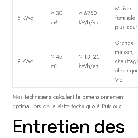
Maison
≈ 30
≈ 6750
6 kWc
familiale 
m²
kWh/an
plus cour
Grande
maison,
≈ 45
≈ 10125
9 kWc
chauffag
m²
kWh/an
électriqu
VE
Nos techniciens calculent le dimensionnement
optimal lors de la visite technique à Puisieux.
Entretien des