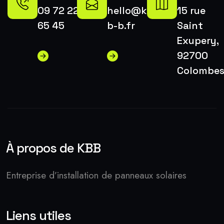
09 72 22
hello@k-
15 rue
65 45
b-b.fr
Saint
Exupery,
92700
Colombe
À propos de KBB
Entreprise d’installation de panneaux solaires
Liens utiles