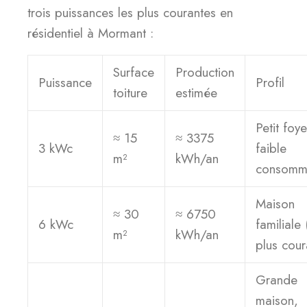
trois puissances les plus courantes en
résidentiel à Mormant :
Surface
Production
Puissance
Profil
toiture
estimée
Petit foye
≈ 15
≈ 3375
3 kWc
faible
m²
kWh/an
consomm
Maison
≈ 30
≈ 6750
6 kWc
familiale 
m²
kWh/an
plus cour
Grande
maison,