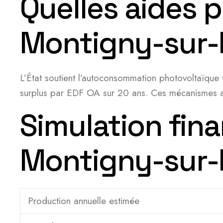
Quelles aides 
Montigny-sur-
L’État soutient l’autoconsommation photovoltaïque v
surplus par EDF OA sur 20 ans. Ces mécanismes amé
Simulation fina
Montigny-sur-
Production annuelle estimée