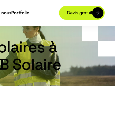
 nous
Portfolio
Devis gratuit
laires à
B Solaire