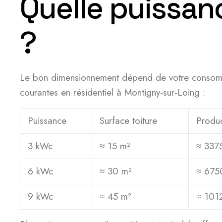
Quelle puissan
?
Le bon dimensionnement dépend de votre consommation
courantes en résidentiel à Montigny-sur-Loing :
Puissance
Surface toiture
Produc
3 kWc
≈ 15 m²
≈ 337
6 kWc
≈ 30 m²
≈ 675
9 kWc
≈ 45 m²
≈ 101