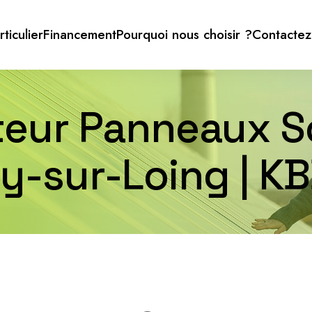
rticulier
Financement
Pourquoi nous choisir ?
Contactez
ateur Panneaux So
-sur-Loing | KB