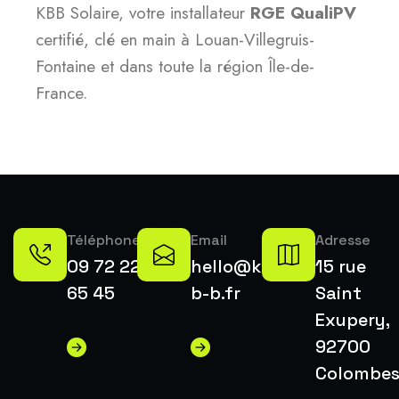
KBB Solaire, votre installateur
RGE QualiPV
certifié, clé en main à Louan-Villegruis-
Fontaine et dans toute la région Île-de-
France.
Téléphone
Email
Adresse
09 72 22
hello@k-
15 rue
65 45
b-b.fr
Saint
Exupery,
92700
Colombe