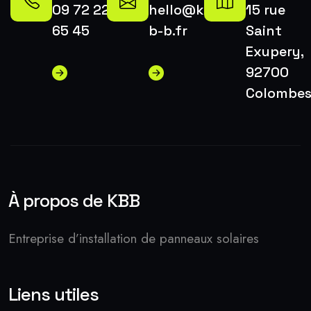
09 72 22
hello@k-
15 rue
65 45
b-b.fr
Saint
Exupery,
92700
Colombe
À propos de KBB
Entreprise d’installation de panneaux solaires
Liens utiles