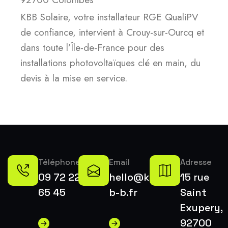
KBB Solaire, votre installateur RGE QualiPV
de confiance, intervient à Crouy-sur-Ourcq et
dans toute l’Île-de-France pour des
installations photovoltaïques clé en main, du
devis à la mise en service.
Téléphone
Email
Adresse
09 72 22
hello@k-
15 rue
65 45
b-b.fr
Saint
Exupery,
92700