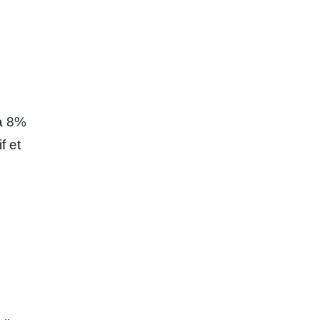
 a 8%
f et