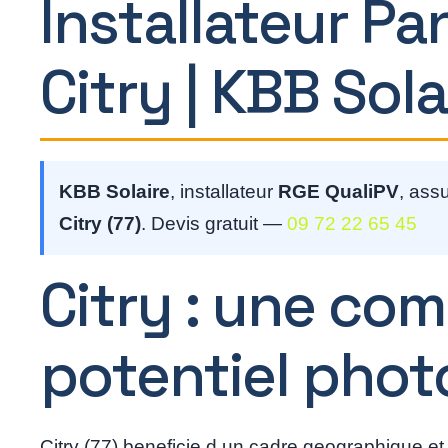
Installateur Pa
Citry | KBB Sola
KBB Solaire
, installateur
RGE QualiPV
, ass
Citry (77)
. Devis gratuit —
09 72 22 65 45
Citry : une co
potentiel phot
Citry (77) beneficie d un cadre geographique et