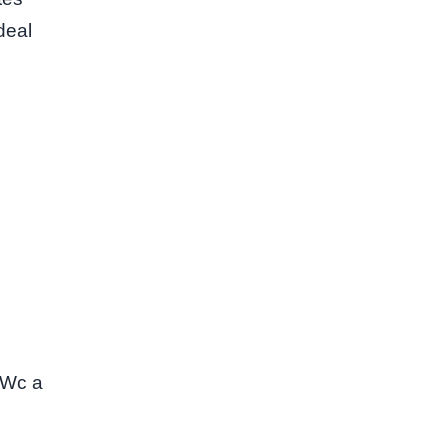
deal
 kWc a