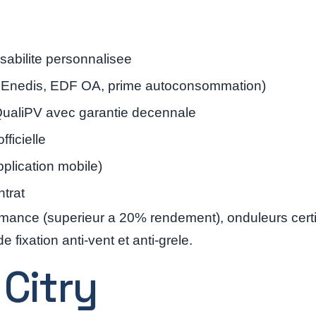
aisabilite personnalisee
, Enedis, EDF OA, prime autoconsommation)
E QualiPV avec garantie decennale
ficielle
plication mobile)
ntrat
ance (superieur a 20% rendement), onduleurs certi
fixation anti-vent et anti-grele.
 Citry