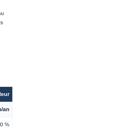
nu
us
leur
h/an
70 %