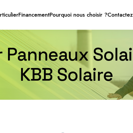
rticulier
Financement
Pourquoi nous choisir ?
Contactez
r Panneaux Solair
KBB Solaire