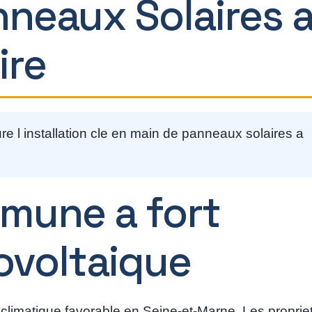
nneaux Solaires 
ire
ure l installation cle en main de panneaux solaires a
mmune a fort
ovoltaique
 climatique favorable en Seine-et-Marne. Les proprie