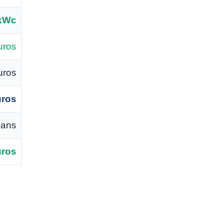
/kWc
uros
uros
uros
 ans
uros