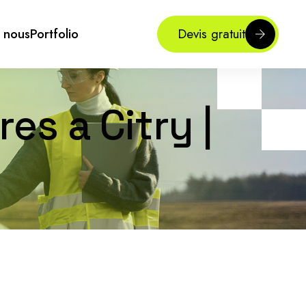
 nous
Portfolio
Devis gratuit
es a Citry |