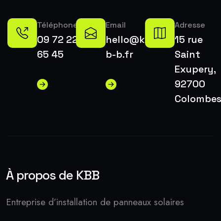
Téléphone
Email
Adresse
09 72 22
hello@k-
15 rue
65 45
b-b.fr
Saint
Exupery,
92700
Colombe
À propos de KBB
Entreprise d’installation de panneaux solaires