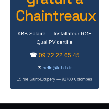
Chaintreaux
KBB Solaire — Installateur RGE
QualiPV certifie
☎
09 72 22 65 45
✉
hello@k-b-b.fr
15 rue Saint-Exupery — 92700 Colombes