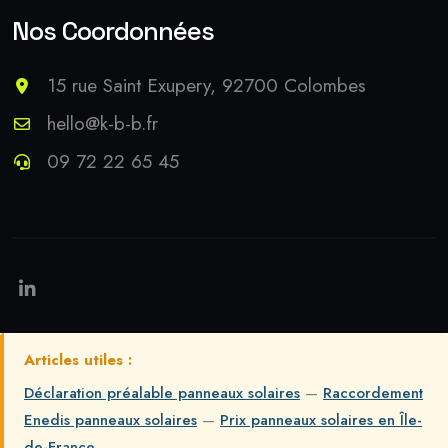
Nos Coordonnées
15 rue Saint Exupery, 92700 Colombes
hello@k-b-b.fr
09 72 22 65 45
Articles utiles :
Déclaration préalable panneaux solaires
—
Raccordement
Enedis panneaux solaires
—
Prix panneaux solaires en Île-
de-France