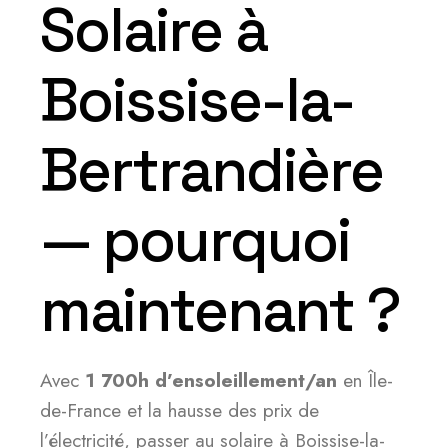
Solaire à
Boissise-la-
Bertrandière
— pourquoi
maintenant ?
Avec
1 700h d’ensoleillement/an
en Île-
de-France et la hausse des prix de
l’électricité, passer au solaire à Boissise-la-