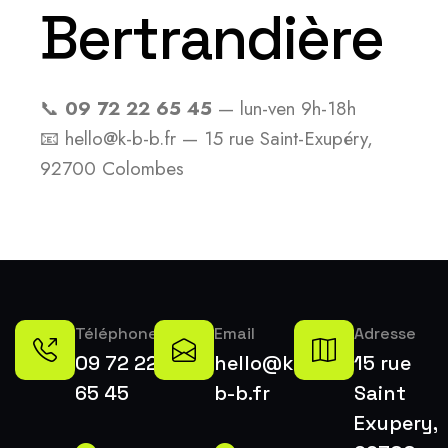
Bertrandière
📞
09 72 22 65 45
— lun-ven 9h-18h
📧 hello@k-b-b.fr — 15 rue Saint-Exupéry,
92700 Colombes
Téléphone
Email
Adresse
09 72 22
hello@k-
15 rue
65 45
b-b.fr
Saint
Exupery,