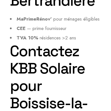
Bertrandière
MaPrimeRénov’
pour ménages éligibles
CEE
— prime fournisseur
TVA 10%
résidences >2 ans
Contactez
KBB Solaire
pour
Boissise-la-