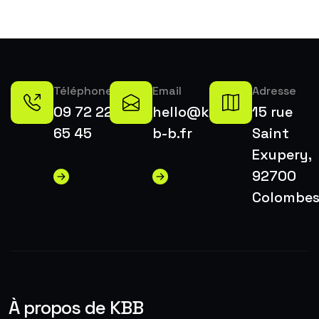
Téléphone
Email
Adresse
09 72 22
hello@k-
15 rue
65 45
b-b.fr
Saint
Exupery,
92700
Colombe
À propos de KBB