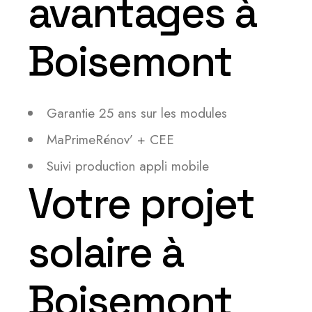
avantages à
Boisemont
Garantie 25 ans sur les modules
MaPrimeRénov’ + CEE
Suivi production appli mobile
Votre projet
solaire à
Boisemont