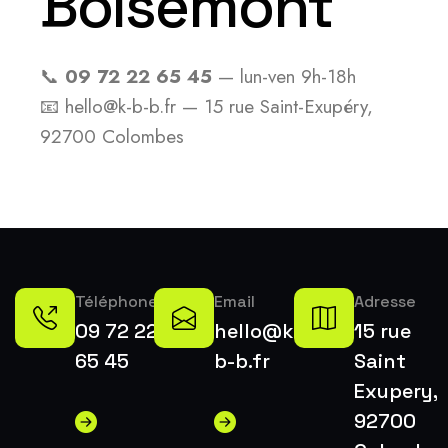
Boisemont
📞
09 72 22 65 45
— lun-ven 9h-18h
📧 hello@k-b-b.fr — 15 rue Saint-Exupéry,
92700 Colombes
Téléphone
Email
Adresse
09 72 22
hello@k-
15 rue
65 45
b-b.fr
Saint
Exupery,
92700