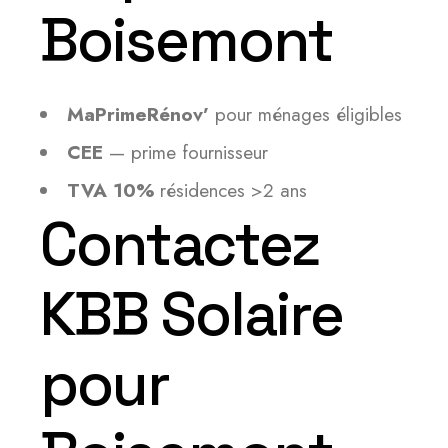
Boisemont
MaPrimeRénov’
pour ménages éligibles
CEE
— prime fournisseur
TVA 10%
résidences >2 ans
Contactez
KBB Solaire
pour